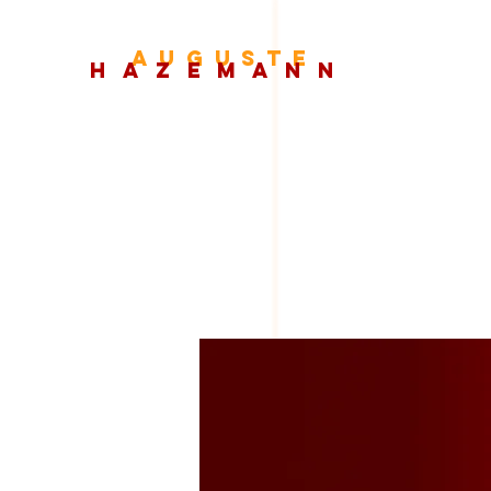
auguste
hazemann